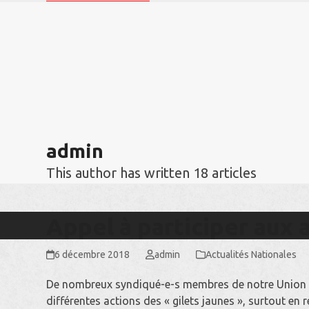
Skip
to
content
Accueil
Actualités
Les Sections SUD Industrie 49
BRA
admin
This author has written 18 articles
Appel à participer aux 
6 décembre 2018
admin
Actualités Nationales
De nombreux syndiqué-e-s membres de notre Union SU
différentes actions des « gilets jaunes », surtout en 