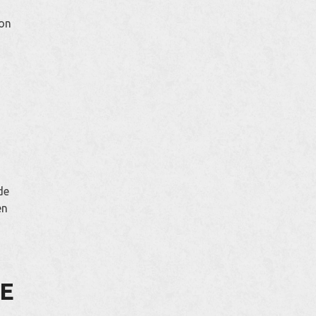
ion
de
en
LE