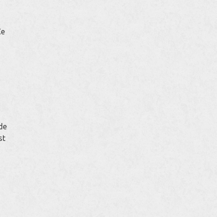
Ce
 de
st