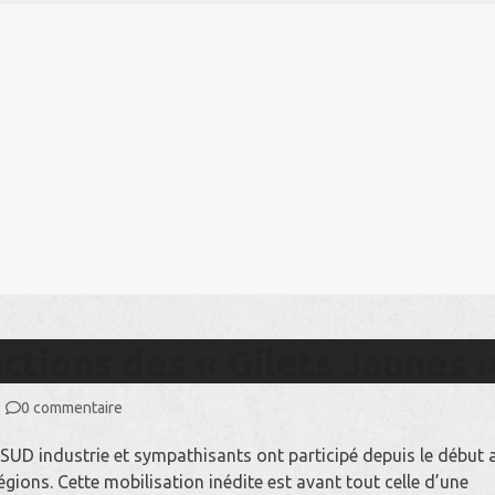
SERO
Vos droits
Lien Utiles
Qui Sommes Nous ?
actions des « Gilets Jaunes 
0 commentaire
D industrie et sympathisants ont participé depuis le début 
régions. Cette mobilisation inédite est avant tout celle d’une