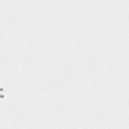
ue
le