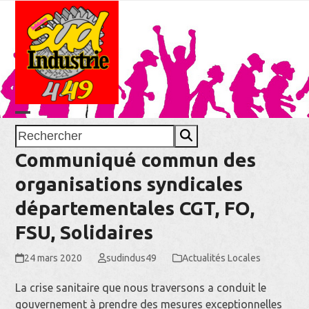
Skip
to
content
Open
Close
Rechercher
mobile
mobile
Communiqué commun des
menu
menu
organisations syndicales
départementales CGT, FO,
FSU, Solidaires
24 mars 2020
sudindus49
Actualités Locales
La crise sanitaire que nous traversons a conduit le
gouvernement à prendre des mesures exceptionnelles