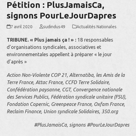
Pétition : PlusJamaisCa,
signons PourLeJourDapres
7 avril 2020
sudindus49
Actualités Nationales
TRIBUNE. « Plus jamais ça ! » :
18 responsables
d’organisations syndicales, associatives et
environnementales appellent à préparer « le jour
d’après »
Action Non-Violente COP 21, Alternatiba, les Amis de la
Terre France, Attac France, CCFD Terre Solidaire,
Confédération paysanne, CGT, Convergence nationale
des Services Publics, Fédération syndicale unitaire (FSU),
Fondation Copernic, Greenpeace France, Oxfam France,
Reclaim Finance, Union syndicale Solidaires, 350.org
#PlusJamaisCa, signons #PourLeJourDapres